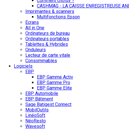
Comment choisir ?
CASHMAG - LA CAISSE ENREGISTREUSE AN
Imprimantes & scanners
Multifonctions Epson
Ecrans
All in One
Ordinateurs de bureau
Ordinateurs portables
Tablettes & Hybrides
Onduleurs
Lecteur de carte vitale
Consommables
Logiciels
EBP
EBP Gamme Activ
EBP Gamme Pro
EBP Gamme Elite
EBP Automobile
EBP Bâtiment
Sage Batigest Connect
MobilOutils
LinéoSoft
NéoResto
Wavesoft